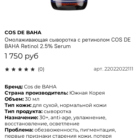
COS DE BAHA
Омолаживающая сыворотка с ретинолом COS DE
BAHA Retinol 2.5% Serum
1 750 руб
арт.
22022022111
(0)
Бренд:
Cos de BAHA
Страна производитель:
Южная Корея
Объем:
30
мл
Тип кожи:
для сухой, нормальной кожи
Тип продукта:
сыворотка
Назначение:
30+, anti-age, увлажнение,
восстановление, осветление
Проблема:
обезвоженность, пигментация,
первые признаки старения кожи, потеря