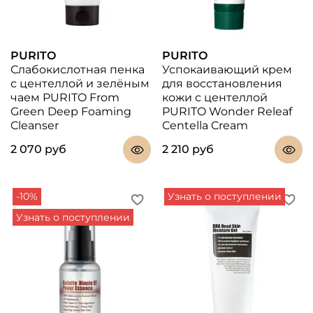
PURITO
PURITO
Слабокислотная пенка
Успокаивающий крем
с центеллой и зелёным
для восстановления
чаем PURITO From
кожи с центеллой
Green Deep Foaming
PURITO Wonder Releaf
Cleanser
Centella Cream
2 070 руб
2 210 руб
-10%
Узнать о поступлении
Узнать о поступлении