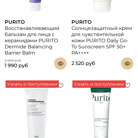
PURITO
PURITO
Восстанавливающий
Солнцезащитный крем
бальзам для лица с
для чувствительной
керамидами PURITO
кожи PURITO Daily Go-
Dermide Balancing
To Sunscreen SPF 50+
Barrier Balm
PA++++
2 450 руб
2 520 руб
1 990 руб
Узнать о поступлении
Узнать о поступлении