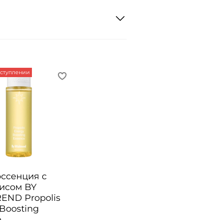
оступлении
эссенция с
исом BY
END Propolis
Boosting
e