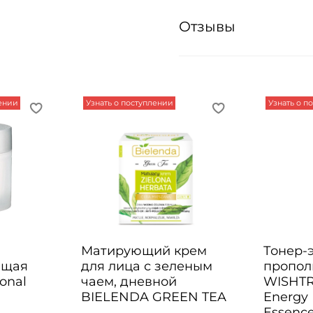
Отзывы
лении
Узнать о поступлении
Узнать о п
Матирующий крем
Тонер-
ющая
для лица с зеленым
пропол
onal
чаем, дневной
WISHTR
BIELENDA GREEN TEA
Energy 
Essenc