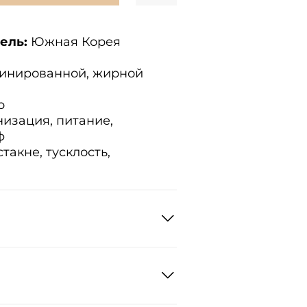
ель:
Южная Корея
инированной, жирной
р
низация, питание,
ф
такне, тусклость,