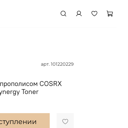
арт.
101220229
с прополисом COSRX
Synergy Toner
оступлении