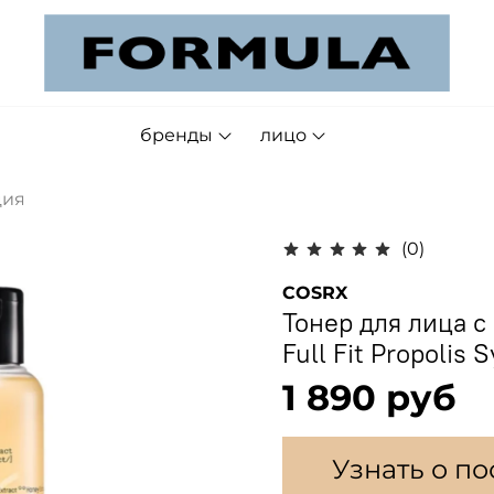
бренды
лицо
ция
(0)
COSRX
Тонер для лица 
Full Fit Propolis 
1 890 руб
Узнать о п