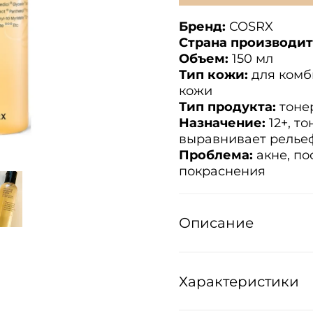
Бренд:
COSRX
Страна производит
Объем:
1
50 мл
Тип кожи:
для комб
кожи
Тип продукта:
тоне
Назначение:
12+, то
выравнивает релье
Проблема:
акне, пос
покраснения
Описание
Характеристики