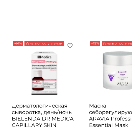
-44%
Узнать о поступлении
-49%
Узнать о поступ
Дерматологическая
Маска
сыворотка, день/ночь
себорегулиру
BIELENDA DR MEDICA
ARAVIA Professi
CAPILLARY SKIN
Essential Mask