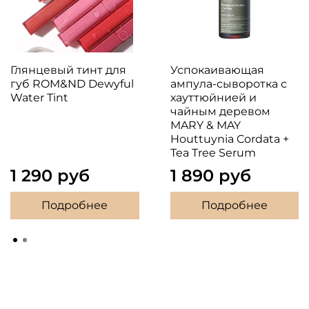
Глянцевый тинт для
Успокаивающая
губ ROM&ND Dewyful
ампула-сыворотка с
Water Tint
хауттюйнией и
чайным деревом
MARY & MAY
Houttuynia Cordata +
Tea Tree Serum
1 290 руб
1 890 руб
Подробнее
Подробнее