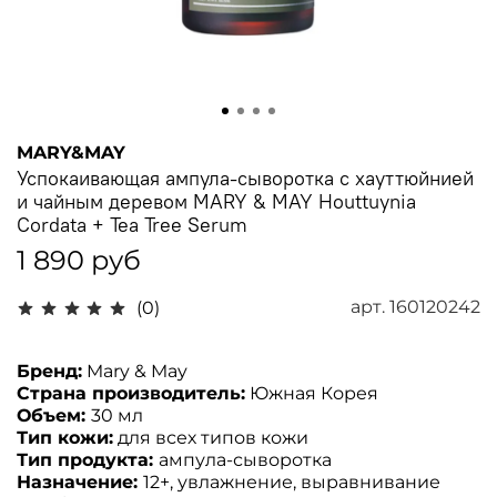
MARY&MAY
Успокаивающая ампула-сыворотка с хауттюйнией
и чайным деревом MARY & MAY Houttuynia
Cordata + Tea Tree Serum
1 890 руб
арт.
160120242
(0)
Бренд:
Mary & May
Страна производитель:
Южная Корея
Объем:
3
0 мл
Тип кожи:
для всех типов кожи
Тип продукта:
ампула-сыворотка
Назначение:
12+, увлажнение, выравнивание