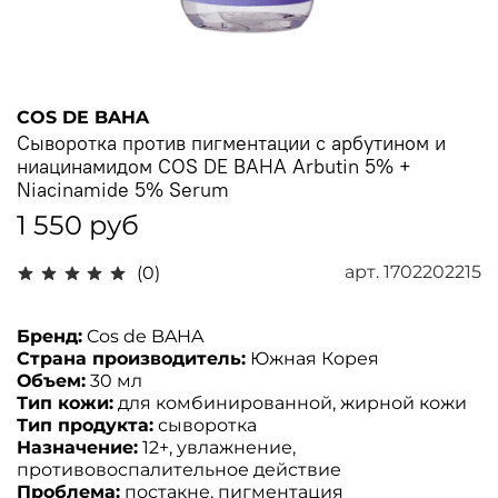
COS DE BAHA
Сыворотка против пигментации с арбутином и
ниацинамидом COS DE BAHA Arbutin 5% +
Niacinamide 5% Serum
1 550 руб
арт.
1702202215
(0)
Бренд:
Cos de BAHA
Страна производитель:
Южная Корея
Объем:
30
мл
Тип кожи:
для комбинированной, жирной кожи
Тип продукта:
сыворотка
Назначение:
12+, увлажнение,
противовоспалительное действие
Проблема:
постакне, пигментация