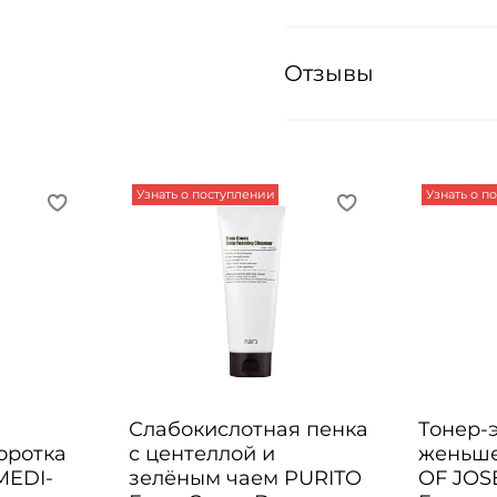
Отзывы
Узнать о поступлении
Узнать о п
Слабокислотная пенка
Тонер-
оротка
с центеллой и
женьш
MEDI-
зелёным чаем PURITO
OF JOS