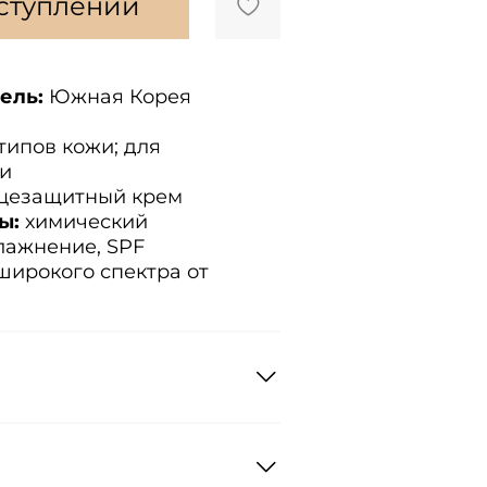
оступлении
ель:
Южная Корея
типов кожи; для
жи
цезащитный крем
ы:
химический
влажнение, SPF
ирокого спектра от