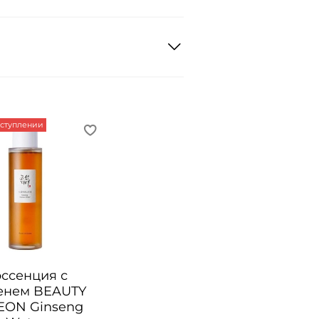
оступлении
эссенция с
енем BEAUTY
EON Ginseng