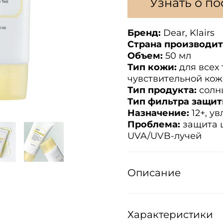
Узнать о п
Бренд:
Dear, Klairs
Страна производит
Объем:
50 мл
Тип кожи:
для всех 
чувствительной ко
Тип продукта:
солн
Тип фильтра защит
Назначение:
12+, у
Проблема:
защита ш
UVA/UVB-лучей
Описание
Характеристики