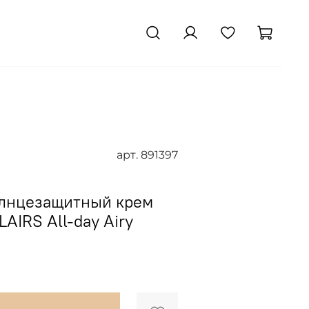
арт.
891397
лнцезащитный крем
LAIRS All-day Airy