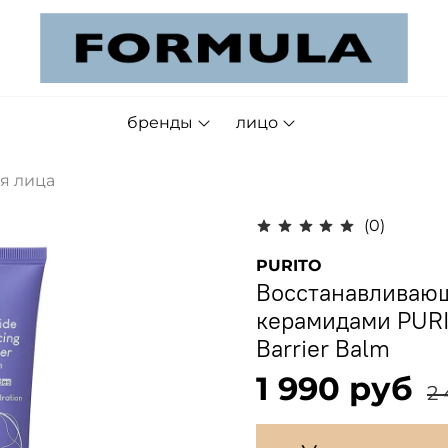
бренды
лицо
я лица
(0)
PURITO
Восстанавливающ
керамидами PURI
Barrier Balm
1 990 руб
2