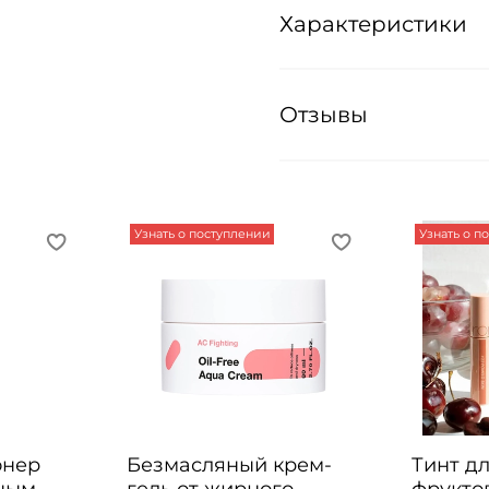
Характеристики
Отзывы
Узнать о поступлении
Узнать о п
онер
Безмасляный крем-
Тинт дл
йным
гель от жирного
фрукто