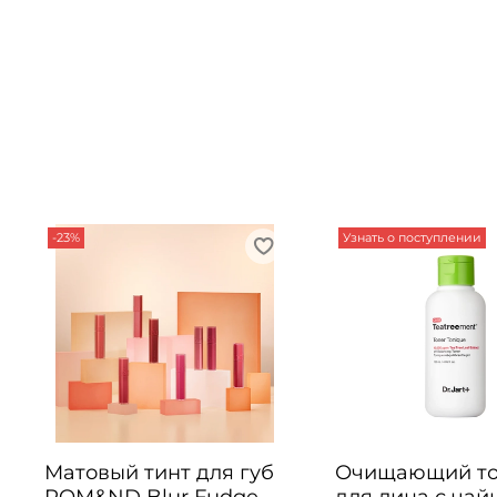
-23%
Узнать о поступлении
Матовый тинт для губ
Очищающий т
ROM&ND Blur Fudge
для лица с ча