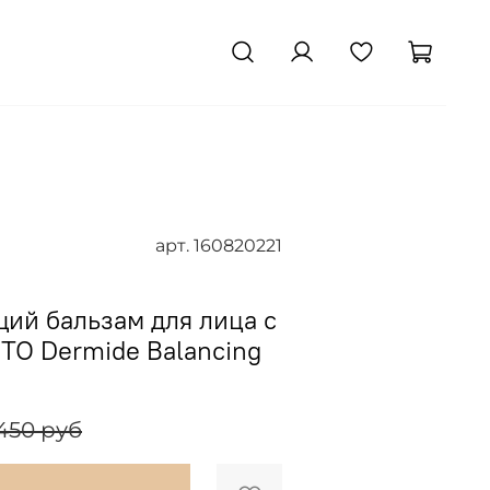
арт.
160820221
ий бальзам для лица с
TO Dermide Balancing
 450 руб