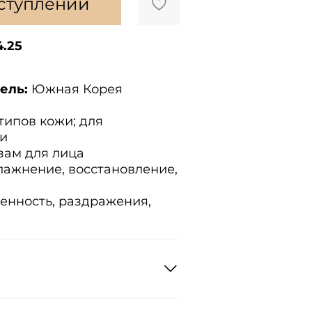
оступлении
.25
ель:
Южная Корея
типов кожи; для
жи
зам для лица
влажнение, восстановление,
енность, раздражения,