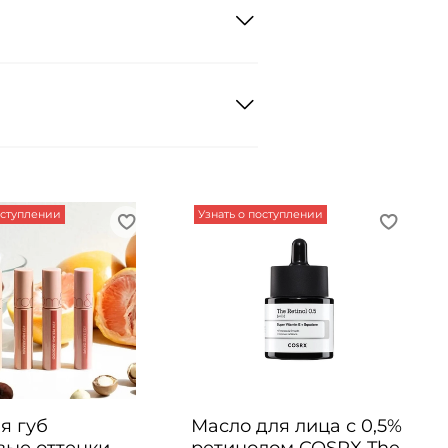
оступлении
Узнать о поступлении
я губ
Масло для лица с 0,5%
вые оттенки
ретинолом COSRX The